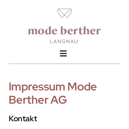
Skip
to
content
Toggle
Navigation
Home
Impressum Mode
Herren
Berther AG
Damen
Services
Kontakt
Über uns