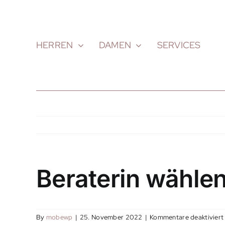
Skip
to
content
HERREN
DAMEN
SERVICES
Beraterin wähle
By
mobewp
|
25. November 2022
|
Kommentare deaktiviert