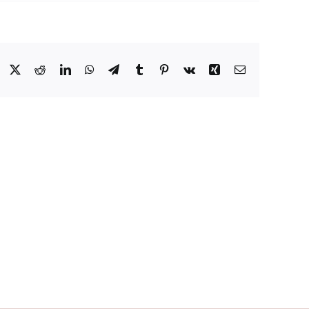
Facebook
X
Reddit
LinkedIn
WhatsApp
Telegram
Tumblr
Pinterest
Vk
Xing
Email