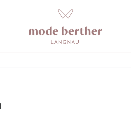
n
für